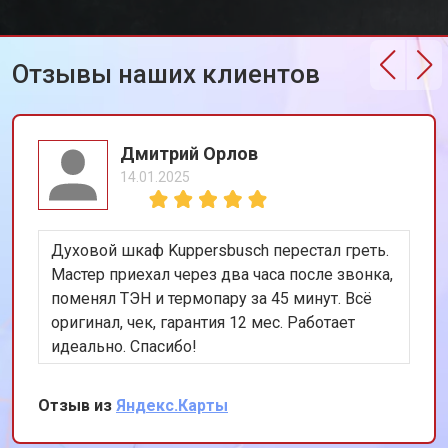
Замена шнура питания
от 1000 ₽
Заказать
Корпусный ремонт (замена резинок,
от 850 ₽
Заказать
креплений, кнопок)
Отзывы наших клиентов
Ремонт платы управления
от 2590 ₽
Заказать
(восстановление)
Замена датчика мутности
от 1900 ₽
Заказать
Дмитрий Орлов
Замена датчика соли
от 1100 ₽
Заказать
14.01.2025
Замена заливного клапана
от 1550 ₽
Заказать
Замена расходомера
от 1600 ₽
Заказать
Духовой шкаф Kuppersbusch перестал греть.
Мастер приехал через два часа после звонка,
Замена разбрызгивателя
от 750 ₽
Заказать
поменял ТЭН и термопару за 45 минут. Всё
Замена пускового конденсатора
оригинал, чек, гарантия 12 мес. Работает
от 1550 ₽
Заказать
циркуляционного насоса
идеально. Спасибо!
Замена проточного
от 2000 ₽
Заказать
нагревательного элемента
Отзыв из
Яндекс.Карты
Замена прессостата
от 1590 ₽
Заказать
Замена П-образного уплотнителя