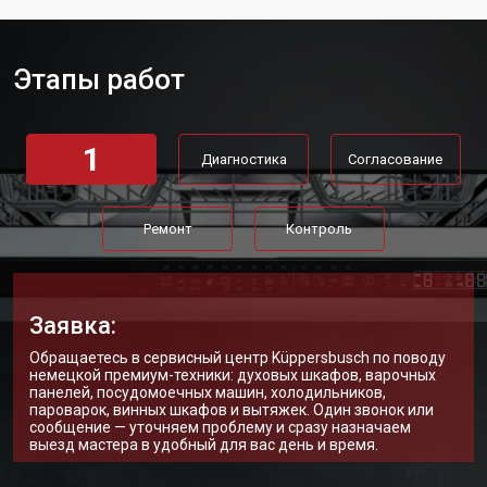
Ремонт механизма замка
от 1200 ₽
Заказать
Ремонт или замена системы защиты
от 1800 ₽
Заказать
от протечек
Этапы работ
Ремонт или замена пружины дверцы
от 1200 ₽
Заказать
Замена платы сенсорного
от 1100 ₽
Заказать
управления
1
Диагностика
Согласование
Замена водоприёмника
от 2450 ₽
Заказать
Замена панели управления
от 1550 ₽
Заказать
Ремонт
Контроль
Замена блока управления
от 2000 ₽
Заказать
Замена ТЭН посудомоечной
от 1750 ₽
Заказать
машины Kuppersbusch
Заявка:
Ремонт/замена датчика
от 1590 ₽
Обращаетесь в сервисный центр Küppersbusch по поводу
Заказать
температуры
немецкой премиум-техники: духовых шкафов, варочных
панелей, посудомоечных машин, холодильников,
Замена замка посудомоечной
от 1600 ₽
Заказать
пароварок, винных шкафов и вытяжек. Один звонок или
машины Kuppersbusch
сообщение — уточняем проблему и сразу назначаем
выезд мастера в удобный для вас день и время.
Ремонт электропроводки
от 1250 ₽
Заказать