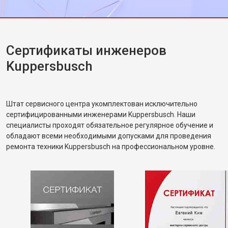
от 1600 ₽
Заказать
дверцы
Замена нижнего уплотнителя
от 1000 ₽
Заказать
дверцы
Замена заливного шланга с
от 1100 ₽
Заказать
Сертификаты инженеров
системой Аквастоп
Kuppersbusch
Замена заливного шланга
от 850 ₽
Заказать
Диагностика посудомоечной
бесплатно
Заказать
машины Kuppersbusch
Штат сервисного центра укомплектован исключительно
сертифицированными инженерами Kuppersbusch. Наши
специалисты проходят обязательное регулярное обучение и
обладают всеми необходимыми допусками для проведения
ремонта техники Kuppersbusch на профессиональном уровне.