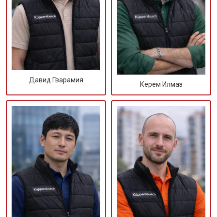
Давид Гварамия
Керем Илмаз