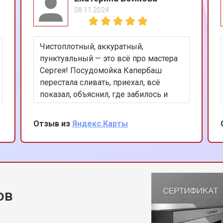
08.11.2024
цы
от 40 мин
о
Чистоплотный, аккуратный,
ния
от 50 мин
о
пунктуальный — это всё про мастера
Сергея! Посудомойка Капербаш
перестала сливать, приехал, всё
от 50 мин
о
показал, объяснил, где забилось и
почему. Починил за 40 минут, в
общем мастер своего дела! Хороших
Отзыв из
Яндекс.Карты
от 60 мин
о
вам клиентов и спасибо огромное!
от 50 мин
о
ов
ы Kuppersbusch
от 70 мин
о