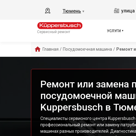
улица 
Тюмень
▼
УСЛУГИ
Сервисный ремонт
Главная
/
Посудомоечная машина
/
Ремонт и
Ремонт или замена 
посудомоечной ма
Kuppersbusch в Тюм
Специалисты сервисного центра Kuppersbusc
профессиональный ремонт или замену патруб
машинах разных производителей. Диагностика