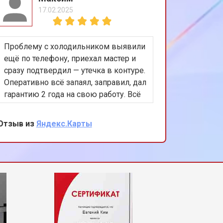
17.02.2025
т 1200 ₽
Заказать
Проблему с холодильником выявили
Повезло
т 1100 ₽
Заказать
ещё по телефону, приехал мастер и
выбрать
сразу подтвердил — утечка в контуре.
центр! 
Оперативно всё запаял, заправил, дал
другим —
т 2450 ₽
Заказать
гарантию 2 года на свою работу. Всё
не почин
работает, я доволен. Теперь только
приехал
сюда и номер сохранил себе)
крестови
Отзыв из
Яндекс.Карты
Отзыв из
т 1550 ₽
Заказать
всё иде
мастера 
т 2000 ₽
Заказать
т 1750 ₽
Заказать