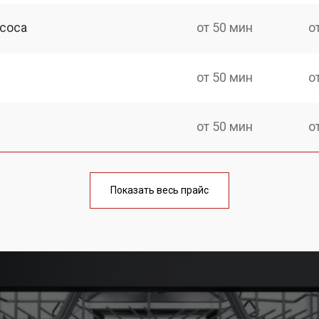
асоса
от 50 мин
о
от 50 мин
о
от 50 мин
о
шины Kuppersbusch
от 100 мин
о
Показать весь прайс
от 40 мин
о
от 60 мин
о