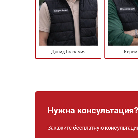
Замена датчика соли
Замена заливного клапана
Давид Гварамия
Керем
Замена расходомера
Замена разбрызгивателя
Замена пускового конденсатора ци
Нужна консультация
Замена проточного нагревательног
Закажите бесплатную консультацию