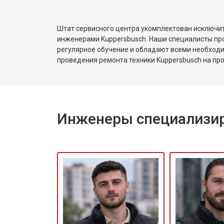
Ремонт/замена датчика температу
Штат сервисного центра укомплектован исключ
Замена замка посудомоечной маш
инженерами Kuppersbusch. Наши специалисты пр
регулярное обучение и обладают всеми необход
проведения ремонта техники Kuppersbusch на пр
Ремонт электропроводки
Замена шнура питания
Инженеры специализир
Корпусный ремонт (замена резинок,
Ремонт платы управления (восстан
Замена датчика мутности