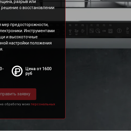
ещина, разрыв или
я решение о восстановлении
м мер предосторожности,
лектроники. Инструментами
ещи и высокоточные
чной настройки положения
я.
3-
Цена от 1600
руб
править заявку
 на обработку моих
персональных