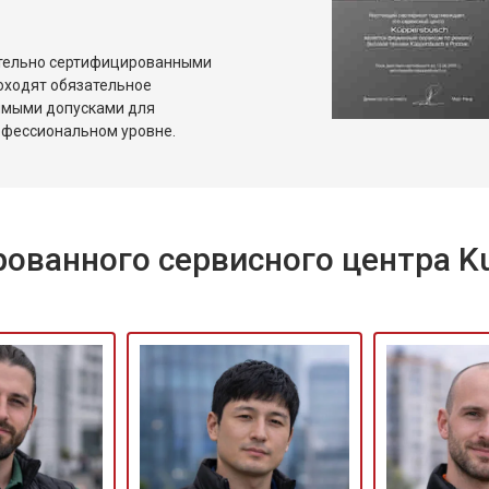
ры
от 50 мин
о
ительно сертифицированными
ины Kuppersbusch
от 60 мин
о
оходят обязательное
имыми допусками для
офессиональном уровне.
от 40 мин
о
от 60 мин
о
ованного сервисного центра K
 креплений, кнопок)
от 40 мин
о
овление)
от 80 мин
о
от 50 мин
о