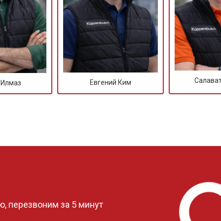
от 50 мин
о
от 50 мин
о
Салава
Евгений Ким
 Илмаз
от 60 мин
о
от 40 мин
о
ркуляционного насоса
от 60 мин
о
?
о элемента
от 50 мин
о
, перезвоним за 5 минут