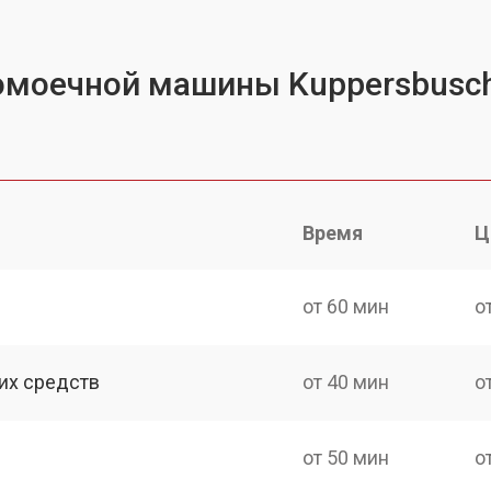
омоечной машины Kuppersbusc
Время
Ц
от 60 мин
о
их средств
от 40 мин
о
от 50 мин
о