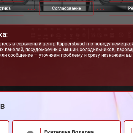
от 60 мин
о
стика
Согласование
Р
от 40 мин
о
ка:
от 70 мин
о
тесь в сервисный центр Küppersbusch по поводу немецко
х панелей, посудомоечных машин, холодильников, парова
или сообщение — уточняем проблему и сразу назначаем вы
от 50 мин
о
от 60 мин
о
ов
от 40 мин
о
 от протечек
от 70 мин
о
Екатерина Волкова