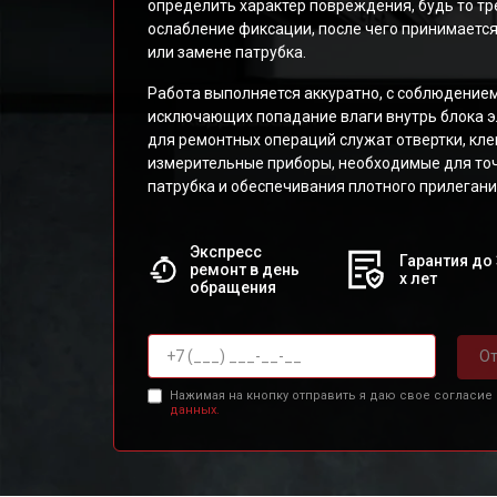
определить характер повреждения, будь то тр
ослабление фиксации, после чего принимаетс
или замене патрубка.
Работа выполняется аккуратно, с соблюдение
исключающих попадание влаги внутрь блока э
для ремонтных операций служат отвертки, кл
измерительные приборы, необходимые для то
патрубка и обеспечивания плотного прилегани
Экспресс
Гарантия до 
ремонт в день
х лет
обращения
От
Нажимая на кнопку отправить я даю свое согласие
данных.