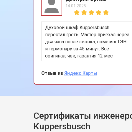
14.01.2025
Ремонт или замена пружины двер
Духовой шкаф Kuppersbusch
Замена платы сенсорного управле
перестал греть. Мастер приехал через
два часа после звонка, поменял ТЭН
и термопару за 45 минут. Всё
Замена водоприёмника
оригинал, чек, гарантия 12 мес.
Работает идеально. Спасибо!
Отзыв из
Яндекс.Карты
Замена панели управления
Замена блока управления
Сертификаты инженер
Замена ТЭН посудомоечной машин
Kuppersbusch